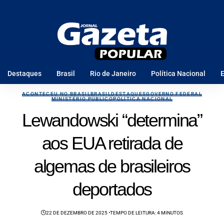
Destaques
Brasil
Rio de Janeiro
Política Nacional
E
ACONTECEU NO BRASIL
BRASIL
DESTAQUES
GOVERNO FEDERAL
MINISTÉRIO PÚBLICO
POLÍTICA NACIONAL
Lewandowski “determina”
aos EUA retirada de
algemas de brasileiros
deportados
22 DE DEZEMBRO DE 2025
TEMPO DE LEITURA: 4 MINUTOS