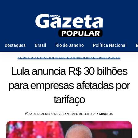
Destaques
Brasil
Rio de Janeiro
Política Nacional
E
AÇÕES DO STF
ACONTECEU NO BRASIL
BRASIL
DESTAQUES
Lula anuncia R$ 30 bilhões
para empresas afetadas por
tarifaço
22 DE DEZEMBRO DE 2025
TEMPO DE LEITURA: 5 MINUTOS