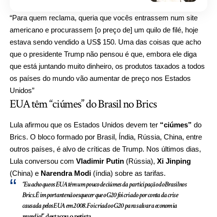
“Para quem reclama, queria que vocês entrassem num site
americano e procurassem [o preço de] um quilo de filé, hoje
estava sendo vendido a US$ 150. Uma das coisas que acho
que o presidente Trump não pensou é que, embora ele diga
que está juntando muito dinheiro, os produtos taxados a todos
os países do mundo vão aumentar de preço nos Estados
Unidos”
EUA têm “ciúmes” do Brasil no Brics
Lula afirmou que os Estados Unidos devem ter
“ciúmes”
do
Brics. O bloco formado por Brasil, Índia, Rússia, China, entre
outros países, é alvo de críticas de Trump. Nos últimos dias,
Lula conversou com
Vladimir Putin
(Rússia),
Xi Jinping
(China) e
Narendra Modi
(índia) sobre as tarifas.
“Eu acho que os EUA têm um pouco de ciúmes da participação do Brasil nos
Brics. É importante não esquecer que o G20 foi criado por conta da crise
causada pelos EUA em 2008. Foi criado o G20 para salvar a economia
mundial”
, destacou o petista.