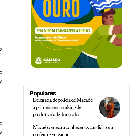
a
o
a
Populares
Delegacia de polícia de Macaé é
a primeira em ranking de
produtividade do estado
e
Macaé começa a conhecer os candidatos a
a
prefeito e vereador