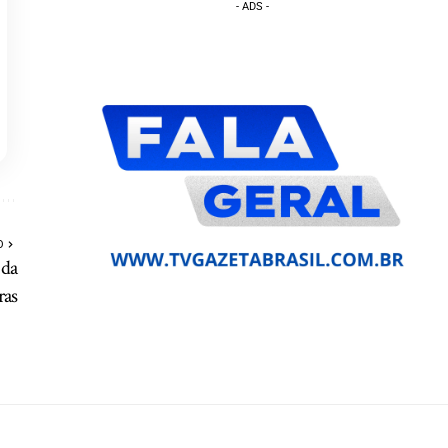
- ADS -
O
 da
ras