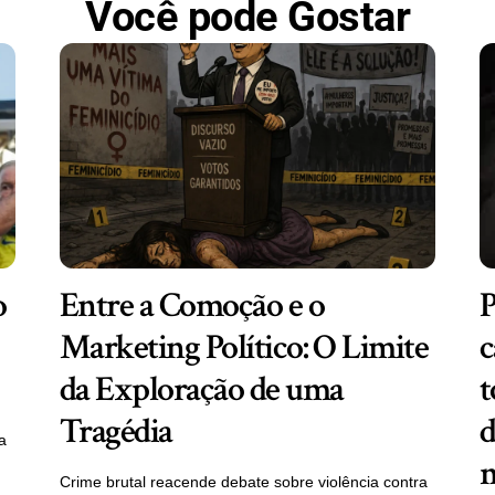
Você pode Gostar
o
Entre a Comoção e o
P
Marketing Político: O Limite
c
da Exploração de uma
t
Tragédia
d
a
m
Crime brutal reacende debate sobre violência contra