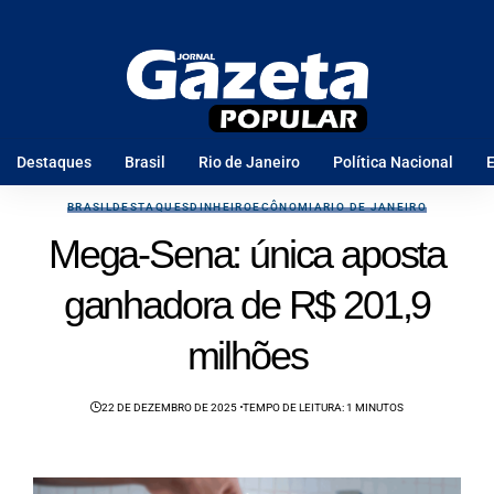
Destaques
Brasil
Rio de Janeiro
Política Nacional
E
BRASIL
DESTAQUES
DINHEIRO
ECÔNOMIA
RIO DE JANEIRO
Mega-Sena: única aposta
ganhadora de R$ 201,9
milhões
22 DE DEZEMBRO DE 2025
TEMPO DE LEITURA: 1 MINUTOS