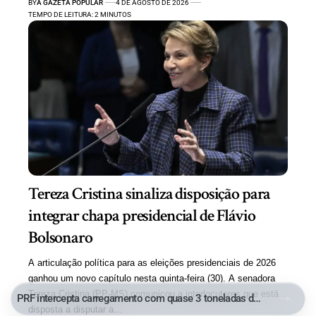
BY
A GAZETA POPULAR
4 DE AGOSTO DE 2026
TEMPO DE LEITURA: 2 MINUTOS
Tereza Cristina sinaliza disposição para
integrar chapa presidencial de Flávio
Bolsonaro
A articulação política para as eleições presidenciais de 2026
ganhou um novo capítulo nesta quinta-feira (30). A senadora
Tereza Cristina (PP-MS) comunicou a interlocutores que está
PRF intercepta carregamento com quase 3 toneladas de maconha, mais de meia tonelada de cocaína e medicamentos ilegais em MS
disposta a disputar a…