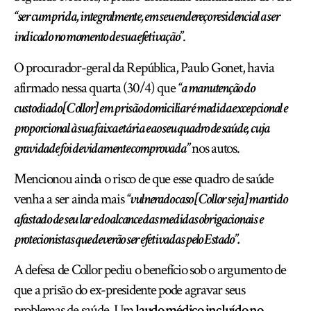
“ser cumprida, integralmente, em seu endereço residencial a ser
indicado no momento de sua efetivação”
.
O procurador-geral da República, Paulo Gonet, havia
afirmado nessa quarta (30/4) que
“a manutenção do
custodiado [Collor] em prisão domiciliar é medida excepcional e
proporcional à sua faixa etária e ao seu quadro de saúde, cuja
gravidade foi devidamente comprovada”
nos autos.
Mencionou ainda o risco de que esse quadro de saúde
venha a ser ainda mais
“vulnerado caso [Collor seja] mantido
afastado de seu lar e do alcance das medidas obrigacionais e
protecionistas que deverão ser efetivadas pelo Estado”.
A defesa de Collor pediu o benefício sob o argumento de
que a prisão do ex-presidente pode agravar seus
problemas de saúde. Um
laudo médico incluído no