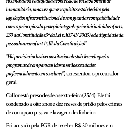
recomendável e adequada a concessão de prisão domiciliar
humanitária, uma vez que os requisitos estabelecidos pela
legislação infraconstitucional devem guardar compatibilidade
com os princípios da proteção integral e prioritária do idoso (arts.
230 da Constituição e 3º da Lei n. 10.741/2003) e da dignidade da
pessoa humana (art. 1º, III, da Constituição)”
.
“Há previsão inclusive constitucional estabelecendo que ‘os
programas de amparo aos idosos serão executados
preferencialmente em seus lares'”,
acrescentou o procurador-
geral.
Collor está preso desde a sexta-feira (25/4)
. Ele foi
condenado a oito anos e dez meses de prisão pelos crimes
de corrupção passiva e lavagem de dinheiro.
Foi acusado pela PGR de receber R$ 20 milhões em