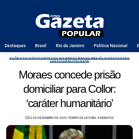
Destaques
Brasil
Rio de Janeiro
Política Nacional
E
AÇÕES DO STF
ACONTECEU NO BRASIL
BRASIL
BRASÍLIA
DESTAQUES
JUSTIÇA
POLÍTICA
STF
Moraes concede prisão
domiciliar para Collor:
‘caráter humanitário’
22 DE DEZEMBRO DE 2025
TEMPO DE LEITURA: 4 MINUTOS