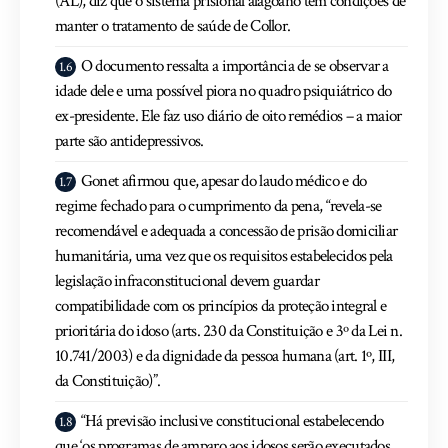
(AL), diz que o sistema prisional alagoano tem condições de
manter o tratamento de saúde de Collor.
O documento ressalta a importância de se observar a
idade dele e uma possível piora no quadro psiquiátrico do
ex-presidente. Ele faz uso diário de oito remédios – a maior
parte são antidepressivos.
Gonet afirmou que, apesar do laudo médico e do
regime fechado para o cumprimento da pena, “revela-se
recomendável e adequada a concessão de prisão domiciliar
humanitária, uma vez que os requisitos estabelecidos pela
legislação infraconstitucional devem guardar
compatibilidade com os princípios da proteção integral e
prioritária do idoso (arts. 230 da Constituição e 3º da Lei n.
10.741/2003) e da dignidade da pessoa humana (art. 1º, III,
da Constituição)”.
“Há previsão inclusive constitucional estabelecendo
que ‘os programas de amparo aos idosos serão executados