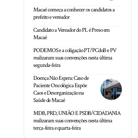
Macaé começa a conhecer os candidatos a
prefeito e vereador
Candidato a Vereador do PL é Preso em
Macaé
PODEMOS e a coligação PT/PCdoB e PV
realizaram suas convenções nesta última
segunda-feira
Doença Não Espera: Caso de
Paciente Oncológica Expõe
Caos e Desorganização na
Saúde de Macaé
MDB, PRD, UNIÃO E PSDB/CIDADANIA
realizaram suas convenções nesta última
terça-feira e quarta-feira