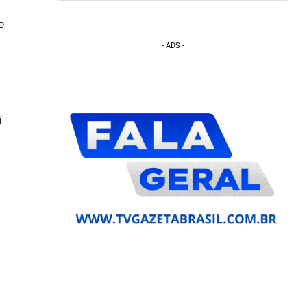
.
e
- ADS -
i