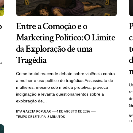
o
Entre a Comoção e o
P
Marketing Político: O Limite
c
da Exploração de uma
t
Tragédia
d
a
m
Crime brutal reacende debate sobre violência contra
a mulher e uso político de tragédias Assassinato de
Um
mulheres, mesmo sob medida protetiva, provoca
re
indignação e levanta questionamentos sobre a
d
exploração de…
Gr
BY
A GAZETA POPULAR
4 DE AGOSTO DE 2026
BY
TEMPO DE LEITURA: 3 MINUTOS
TE