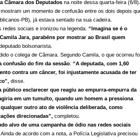
da Câmara dos Deputados
na noite dessa quarta-feira (6/8)
s mostram um momento de confusão entre os dois depois qu
licanos-PB), já estava sentado na sua cadeira.
 redes sociais e ironizou na legenda.
“Imagina se é o
Camila Jara, parabéns por mostrar ao Brasil quem
deputado bolsonarista.
dido o colega de Câmara. Segundo Camila, o que ocorreu fo
 confusão do fim da sessão
.
“A deputada, com 1,60
mento contra um câncer, foi injustamente acusada de ter
co”,
disse.
a público esclarecer que reagiu ao empurra-empurra da
agiria em um tumulto, quando um homem a pressiona
qualquer outro ato de violência deliberada, como
cações direcionadas”,
completou.
ndo alvo de uma campanha de ódio nas redes sociais
Ainda de acordo com a nota, a Polícia Legislativa precisou