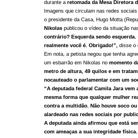
durante a
retomada da Mesa Diretora 
Imagens que circulam nas redes sociai
o presidente da Casa, Hugo Motta (Repub
Nikolas
publicou o vídeo da situação nas
contrário? Esquerda sendo esquerda. 
realmente você é. Obrigado!”,
disse o 
Em nota, a petista negou que tenha agre
um esbarrão em Nikolas no
momento da
metro de altura, 49 quilos e em trata
nocauteado o parlamentar com um so
“A deputada federal Camila Jara vem 
mesma forma que qualquer mulher re
contra a multidão. Não houve soco ou 
alardeado nas redes sociais por publi
A deputada ainda afirmou que está se
com ameaças a sua integridade física.