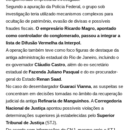
Segundo a apuração da Polícia Federal, o grupo sob
investigação teria utilizado mecanismos complexos para
ocultação de patrimônio, evasão de divisas e possíveis
fraudes fiscais.
O empresário
Ricardo Magro
, apontado
como controlador do conglomerado, passou a integrar a
lista de Difusão Vermelha da Interpol.
A operação também teve como foco figuras de destaque da
antiga administração estadual do Rio de Janeiro, incluindo o
ex-governador
Cláudio Castro
, além do ex-secretário
estadual de
Fazenda
Juliano Pasqual
e do ex-procurador-
geral do Estado
Renan Saad
.
No caso do desembargador
Guaraci Vianna
, as suspeitas se
concentram em decisões tomadas no âmbito da recuperação
judicial da antiga
Refinaria de Manguinhos
. A
Corregedoria
Nacional de Justiça
apontou possíveis violações a
determinações superiores já estabelecidas pelo
Superior
Tribunal de Justiça
(STJ).
De acordo com informações do CNJ, mesmo após o STJ