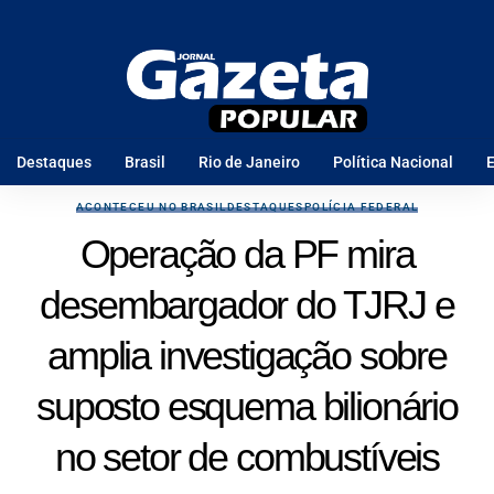
Destaques
Brasil
Rio de Janeiro
Política Nacional
E
ACONTECEU NO BRASIL
DESTAQUES
POLÍCIA FEDERAL
Operação da PF mira
desembargador do TJRJ e
amplia investigação sobre
suposto esquema bilionário
no setor de combustíveis