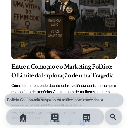
Entre a Comoção e o Marketing Político:
O Limite da Exploração de uma Tragédia
Crime brutal reacende debate sobre violência contra a mulher e
uso político de tragédias Assassinato de mulheres, mesmo
sob medida protetiva, provoca indignação e levanta
Polícia Civil prende suspeito de tráfico com maconha e cocaína no Parque Aeroporto, em Macaé
questionamentos sobre a exploração de…
BY
A GAZETA POPULAR
4 DE AGOSTO DE 2026
TEMPO DE LEITURA: 3 MINUTOS
Início
Notícias
Portal