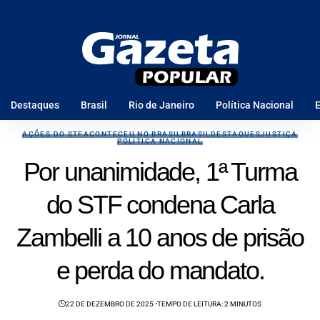
Destaques
Brasil
Rio de Janeiro
Política Nacional
E
AÇÕES DO STF
ACONTECEU NO BRASIL
BRASIL
DESTAQUES
JUSTIÇA
POLÍTICA NACIONAL
Por unanimidade, 1ª Turma
do STF condena Carla
Zambelli a 10 anos de prisão
e perda do mandato.
22 DE DEZEMBRO DE 2025
TEMPO DE LEITURA: 2 MINUTOS