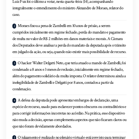
Luiz Fux foi o último a votar, nesta quarta-feira (14), acompanhando
integralmente o entendimento do ministro Alexandre de Moraes, relator do
caso.
Moraes fixou a pena de Zambelli em 10 anos de prisão, a serem
cumpridos inicialmente em regime fechado, perda do mandato e pagamento
de multa no valor de R$ 2 milhões em danos materiais e morais. A Câmara
dos Deputados deve analisar a perda do mandato da deputada após o trânsito
em julgado da ação, ou seja, quando não existir mais possibilidade de recurso.
O hacker Walter Delgatti Neto, que teria atuado a mando de Zambelli, foi
condenado a 8 anos e 3 meses de reclusão, inicialmente em regime fechado,
além do pagamento solidário da multa imposta. O relator determinou ainda a
inelegibilidade de Zambelli e Delgatti por 8 anos, contados a partir da
condenação.
A defesa da deputada pode apresentar embargos de declaração, uma
espécie de recurso, usado para esclarecer pontos obscuros ou contraditórios e
para corrigir informações incorretas no acórdão. Na prática, esse dispositivo
não muda a decisão, apenas complementa aspectos que não ficaram claros ou
que não foram devidamente abordados.
O julgamento é realizado no plenário virtual e está previsto para terminar