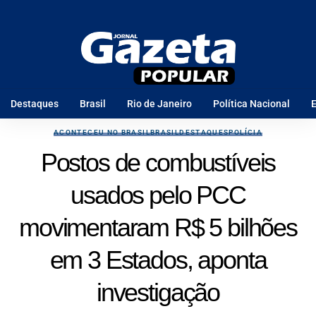
Destaques
Brasil
Rio de Janeiro
Política Nacional
E
ACONTECEU NO BRASIL
BRASIL
DESTAQUES
POLÍCIA
Postos de combustíveis
usados pelo PCC
movimentaram R$ 5 bilhões
em 3 Estados, aponta
investigação