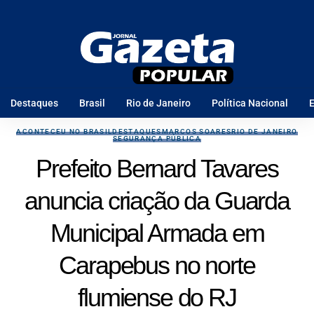
Destaques
Brasil
Rio de Janeiro
Política Nacional
E
ACONTECEU NO BRASIL
DESTAQUES
MARCOS SOARES
RIO DE JANEIRO
SEGURANÇA PÚBLICA
Prefeito Bernard Tavares
anuncia criação da Guarda
Municipal Armada em
Carapebus no norte
flumiense do RJ