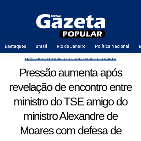
Destaques
Brasil
Rio de Janeiro
Política Nacional
E
AÇÕES DO STF
ACONTECEU NO BRASIL
DESTAQUES
Pressão aumenta após
revelação de encontro entre
ministro do TSE amigo do
ministro Alexandre de
Moares com defesa de