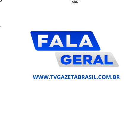
o
- ADS -
a