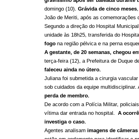
gravíssimo após ser baleada durante 
domingo (10).
Grávida
de cinco meses
João de Meriti, após as comemorações d
Segundo a direção do Hospital Municipa
unidade às 18h25, transferida do Hospit
fogo
na região pélvica e na perna esque
A gestante, de 20 semanas, chegou en
terça-feira (12), a Prefeitura de Duque 
faleceu ainda no útero.
Juliana foi submetida a cirurgia vascul
sob cuidados da equipe multidisciplinar.
perda de membro.
De acordo com a Polícia Militar, polici
vítima dar entrada no hospital.
A ocorrê
investiga o caso.
Agentes analisam
imagens de câmeras 