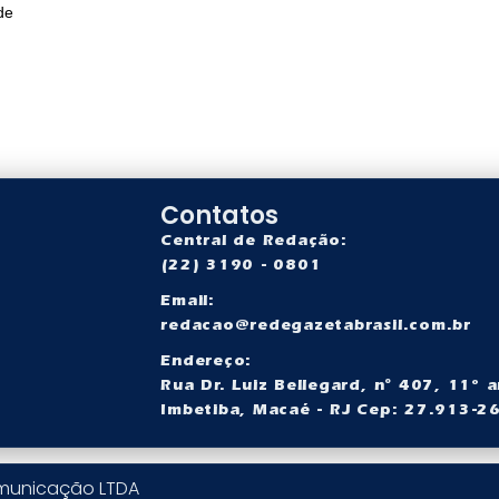
de
Contatos
Central de Redação:
(22) 3190 - 0801
Email:
redacao@redegazetabrasil.com.br
a
Endereço:
Rua Dr. Luiz Bellegard, nº 407, 11° a
Imbetiba, Macaé - RJ Cep: 27.913-2
omunicação LTDA