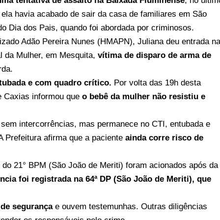
uma tentativa de assalto na Baixada Fluminense
, no últim
, ela havia acabado de sair da casa de familiares em São
o Dia dos Pais, quando foi abordada por criminosos.
lizado Adão Pereira Nunes (HMAPN), Juliana deu entrada n
al da Mulher, em Mesquita,
vítima de disparo de arma de
rda.
tubada e com quadro crítico.
Por volta das 19h desta
de Caxias informou que
o bebê da mulher não resistiu e
ar sem intercorrências, mas permanece no CTI, entubada e
 A Prefeitura afirma que a paciente
ainda corre risco de
ais do 21° BPM (São João de Meriti) foram acionados após da
ncia foi registrada na 64ª DP (São João de Meriti), que
de segurança
e ouvem testemunhas. Outras diligências