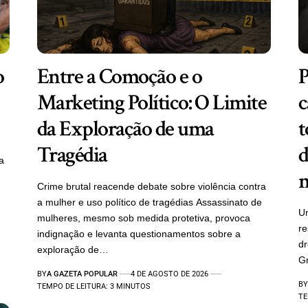
o
Entre a Comoção e o
P
Marketing Político: O Limite
c
da Exploração de uma
t
Tragédia
d
a
m
Crime brutal reacende debate sobre violência contra
a mulher e uso político de tragédias Assassinato de
Um
mulheres, mesmo sob medida protetiva, provoca
re
indignação e levanta questionamentos sobre a
d
exploração de…
Gr
BY
A GAZETA POPULAR
4 DE AGOSTO DE 2026
BY
TEMPO DE LEITURA: 3 MINUTOS
TE