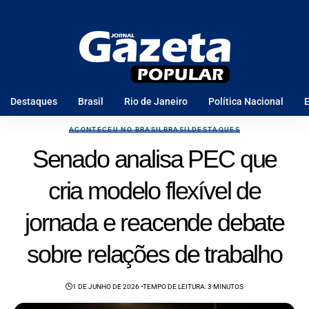
Destaques
Brasil
Rio de Janeiro
Política Nacional
E
ACONTECEU NO BRASIL
BRASIL
DESTAQUES
Senado analisa PEC que
cria modelo flexível de
jornada e reacende debate
sobre relações de trabalho
1 DE JUNHO DE 2026
TEMPO DE LEITURA: 3 MINUTOS