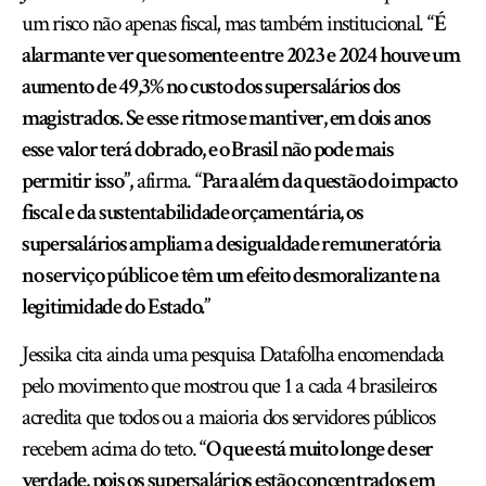
um risco não apenas fiscal, mas também institucional.
“É
alarmante ver que somente entre 2023 e 2024 houve um
aumento de 49,3% no custo dos supersalários dos
magistrados. Se esse ritmo se mantiver, em dois anos
esse valor terá dobrado, e o Brasil não pode mais
permitir isso”,
afirma.
“Para além da questão do impacto
fiscal e da sustentabilidade orçamentária, os
supersalários ampliam a desigualdade remuneratória
no serviço público e têm um efeito desmoralizante na
legitimidade do Estado.”
Jessika cita ainda uma pesquisa Datafolha encomendada
pelo movimento que mostrou que 1 a cada 4 brasileiros
acredita que todos ou a maioria dos servidores públicos
recebem acima do teto.
“O que está muito longe de ser
verdade, pois os supersalários estão concentrados em