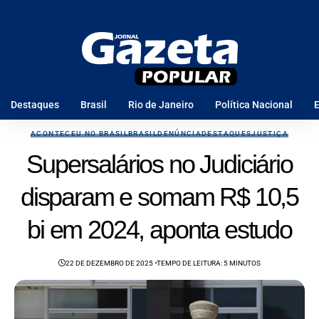
Destaques
Brasil
Rio de Janeiro
Política Nacional
E
ACONTECEU NO BRASIL
BRASIL
DENÚNCIA
DESTAQUES
JUSTIÇA
Supersalários no Judiciário
disparam e somam R$ 10,5
bi em 2024, aponta estudo
22 DE DEZEMBRO DE 2025
TEMPO DE LEITURA: 5 MINUTOS