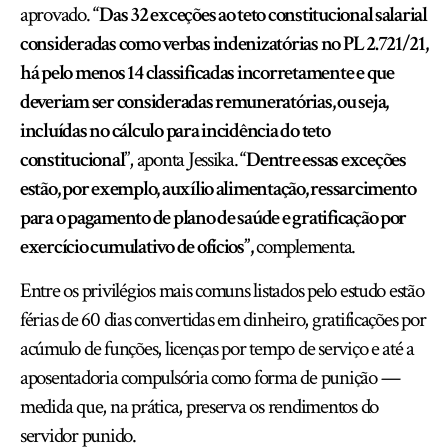
aprovado.
“Das 32 exceções ao teto constitucional salarial
consideradas como verbas indenizatórias no PL 2.721/21,
há pelo menos 14 classificadas incorretamente e que
deveriam ser consideradas remuneratórias, ou seja,
incluídas no cálculo para incidência do teto
constitucional
”, aponta Jessika.
“Dentre essas exceções
estão, por exemplo, auxílio alimentação, ressarcimento
para o pagamento de plano de saúde e gratificação por
exercício cumulativo de ofícios”,
complementa.
Entre os privilégios mais comuns listados pelo estudo estão
férias de 60 dias convertidas em dinheiro, gratificações por
acúmulo de funções, licenças por tempo de serviço e até a
aposentadoria compulsória como forma de punição —
medida que, na prática, preserva os rendimentos do
servidor punido.