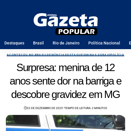
Destaques
Brasil
Rio de Janeiro
Política Nacional
E
ACONTECEU NO BRASIL
DENÚNCIA
DESTAQUES
MINAS GERAIS
POLÍCIA
Surpresa: menina de 12
anos sente dor na barriga e
descobre gravidez em MG
22 DE DEZEMBRO DE 2025
TEMPO DE LEITURA: 2 MINUTOS