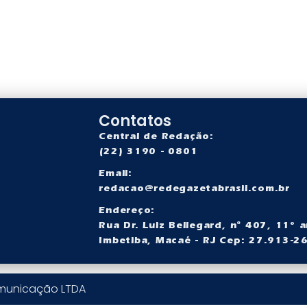
Contatos
Central de Redação:
(22) 3190 - 0801
Email:
redacao@redegazetabrasil.com.br
a
Endereço:
Rua Dr. Luiz Bellegard, nº 407, 11° a
Imbetiba, Macaé - RJ Cep: 27.913-2
omunicação LTDA