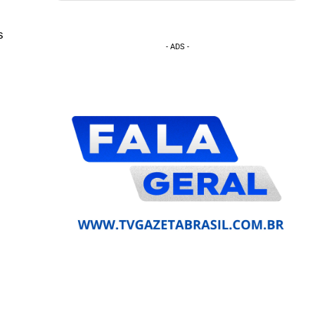
s
- ADS -