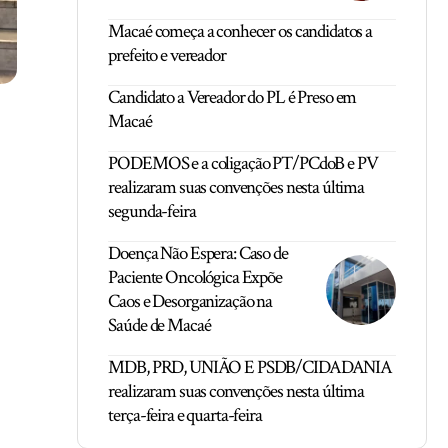
Macaé começa a conhecer os candidatos a
prefeito e vereador
Candidato a Vereador do PL é Preso em
Macaé
PODEMOS e a coligação PT/PCdoB e PV
realizaram suas convenções nesta última
segunda-feira
Doença Não Espera: Caso de
Paciente Oncológica Expõe
Caos e Desorganização na
Saúde de Macaé
MDB, PRD, UNIÃO E PSDB/CIDADANIA
realizaram suas convenções nesta última
terça-feira e quarta-feira