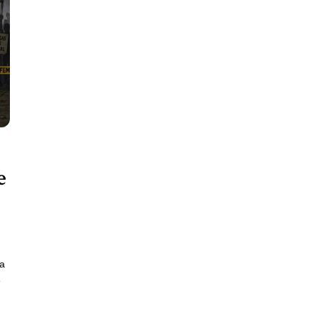
e
ra
e