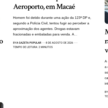
Aeroporto, em Macaé
Homem foi detido durante uma ação da 123ª DP e,
segundo a Polícia Civil, tentou fugir ao perceber a
aproximação dos agentes. Drogas estavam
M
fracionadas e embaladas para venda. A…
 o
r
BY
A GAZETA POPULAR
8 DE AGOSTO DE 2026
v
TEMPO DE LEITURA: 2 MINUTOS
A 
a 
so
ca
i
BY
TE