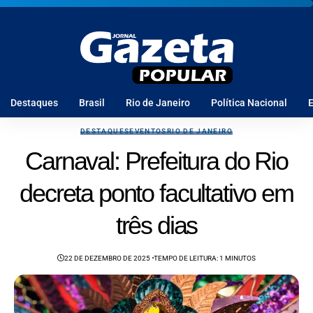
Destaques
Brasil
Rio de Janeiro
Política Nacional
E
DESTAQUES
EVENTOS
RIO DE JANEIRO
Carnaval: Prefeitura do Rio
decreta ponto facultativo em
três dias
22 DE DEZEMBRO DE 2025
TEMPO DE LEITURA: 1 MINUTOS