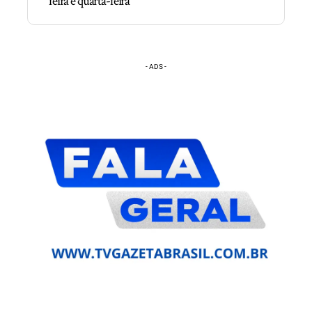
feira e quarta-feira
- ADS -