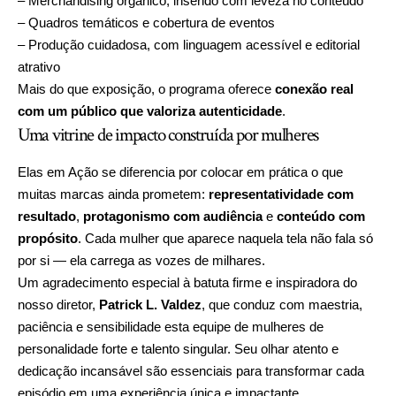
– Merchandising orgânico, inserido com leveza no conteúdo
– Quadros temáticos e cobertura de eventos
– Produção cuidadosa, com linguagem acessível e editorial
atrativo
Mais do que exposição, o programa oferece
conexão real
com um público que valoriza autenticidade
.
Uma vitrine de impacto construída por mulheres
Elas em Ação se diferencia por colocar em prática o que
muitas marcas ainda prometem:
representatividade com
resultado
,
protagonismo com audiência
e
conteúdo com
propósito
. Cada mulher que aparece naquela tela não fala só
por si — ela carrega as vozes de milhares.
Um agradecimento especial à batuta firme e inspiradora do
nosso diretor,
Patrick L. Valdez
, que conduz com maestria,
paciência e sensibilidade esta equipe de mulheres de
personalidade forte e talento singular. Seu olhar atento e
dedicação incansável são essenciais para transformar cada
episódio em uma experiência única e impactante.