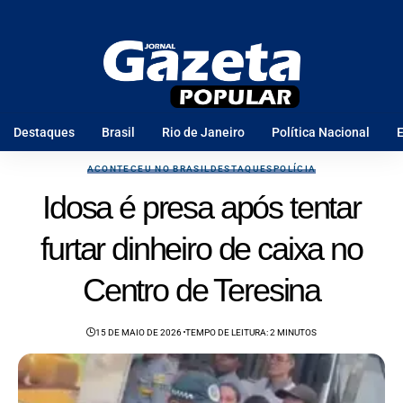
Destaques
Brasil
Rio de Janeiro
Política Nacional
E
ACONTECEU NO BRASIL
DESTAQUES
POLÍCIA
Idosa é presa após tentar
furtar dinheiro de caixa no
Centro de Teresina
15 DE MAIO DE 2026
TEMPO DE LEITURA: 2 MINUTOS