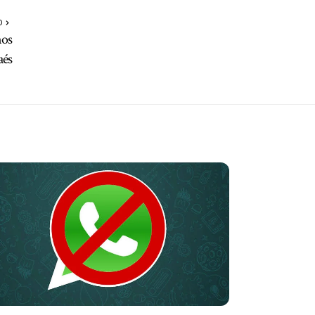
O
nos
aés