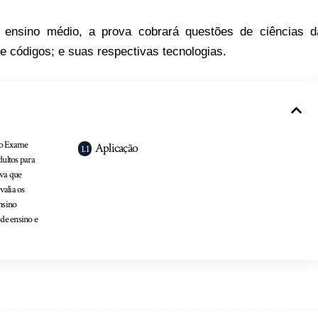
 ensino médio, a prova cobrará questões de ciências d
e códigos; e suas respectivas tecnologias.
a o Exame
Aplicação
ultos para
iva que
valia os
nsino
de ensino e