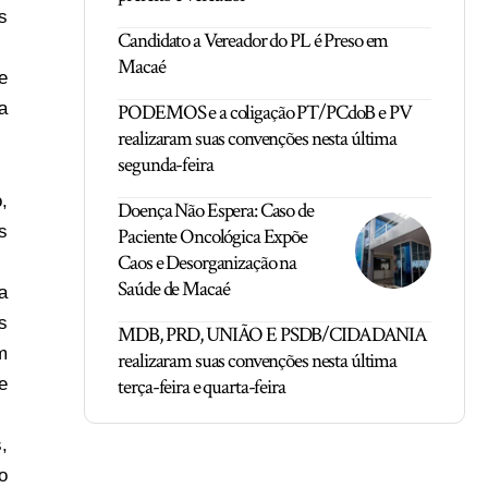
s
Candidato a Vereador do PL é Preso em
Macaé
e
a
PODEMOS e a coligação PT/PCdoB e PV
realizaram suas convenções nesta última
segunda-feira
,
Doença Não Espera: Caso de
s
Paciente Oncológica Expõe
Caos e Desorganização na
Saúde de Macaé
a
s
MDB, PRD, UNIÃO E PSDB/CIDADANIA
m
realizaram suas convenções nesta última
e
terça-feira e quarta-feira
,
o