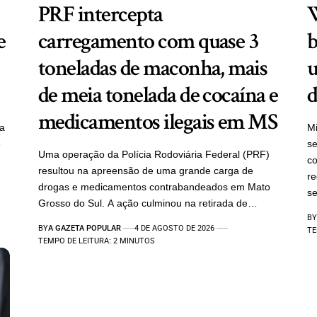
PRF intercepta
W
e
carregamento com quase 3
b
toneladas de maconha, mais
u
de meia tonelada de cocaína e
d
medicamentos ilegais em MS
ra
Mi
e
se
Uma operação da Polícia Rodoviária Federal (PRF)
c
resultou na apreensão de uma grande carga de
re
drogas e medicamentos contrabandeados em Mato
se
Grosso do Sul. A ação culminou na retirada de…
BY
BY
A GAZETA POPULAR
4 DE AGOSTO DE 2026
TE
TEMPO DE LEITURA: 2 MINUTOS