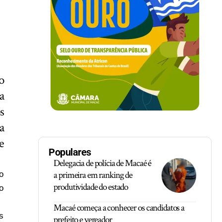
o
a
s
a
e
Populares
Delegacia de polícia de Macaé é
a primeira em ranking de
o
produtividade do estado
o
Macaé começa a conhecer os candidatos a
s
prefeito e vereador