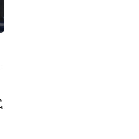
o
a
ou