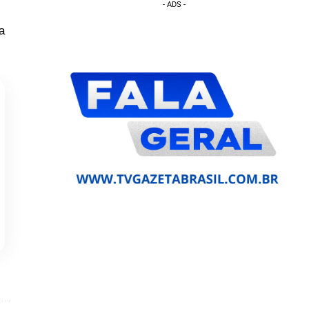
- ADS -
a