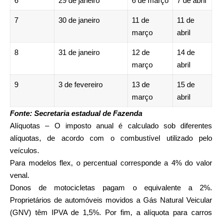
6
29 de janeiro
6 de março
7 de abril
7
30 de janeiro
11 de
11 de
março
abril
8
31 de janeiro
12 de
14 de
março
abril
9
3 de fevereiro
13 de
15 de
março
abril
Fonte: Secretaria estadual de Fazenda
Alíquotas – O imposto anual é calculado sob diferentes
alíquotas, de acordo com o combustível utilizado pelo
veículos.
Para modelos flex, o percentual corresponde a 4% do valor
venal.
Donos de motocicletas pagam o equivalente a 2%.
Proprietários de automóveis movidos a Gás Natural Veicular
(GNV) têm IPVA de 1,5%. Por fim, a alíquota para carros