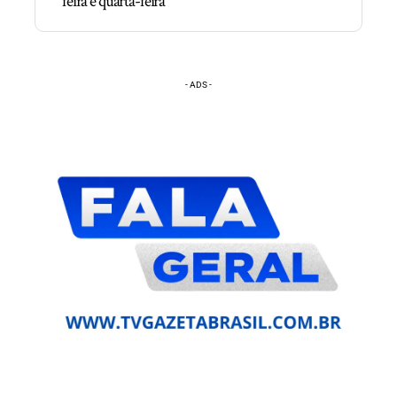
feira e quarta-feira
- ADS -