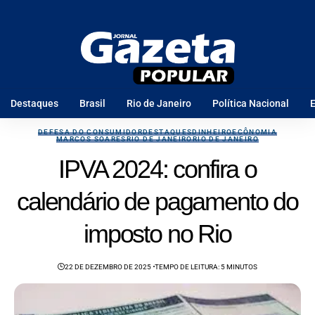
Destaques
Brasil
Rio de Janeiro
Política Nacional
E
DEFESA DO CONSUMIDOR
DESTAQUES
DINHEIRO
ECÔNOMIA
MARCOS SOARES
RIO DE JANEIRO
RIO DE JANEIRO
IPVA 2024: confira o
calendário de pagamento do
imposto no Rio
22 DE DEZEMBRO DE 2025
TEMPO DE LEITURA: 5 MINUTOS