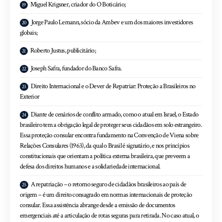
Miguel Krigsner, criador do O Boticário;
Jorge Paulo Lemann, sócio da Ambev e um dos maiores investidores
globais;
Roberto Justus, publicitário;
Joseph Safra, fundador do Banco Safra.
Direito Internacional e o Dever de Repatriar: Proteção a Brasileiros no
Exterior
Diante de cenários de conflito armado, como o atual em Israel, o Estado
brasileiro tem a obrigação legal de proteger seus cidadãos em solo estrangeiro.
Essa proteção consular encontra fundamento na Convenção de Viena sobre
Relações Consulares (1963), da qual o Brasil é signatário, e nos princípios
constitucionais que orientam a política externa brasileira, que preveem a
defesa dos direitos humanos e a solidariedade internacional.
A repatriação – o retorno seguro de cidadãos brasileiros ao país de
origem – é um direito consagrado em normas internacionais de proteção
consular. Essa assistência abrange desde a emissão de documentos
emergenciais até a articulação de rotas seguras para retirada. No caso atual, o