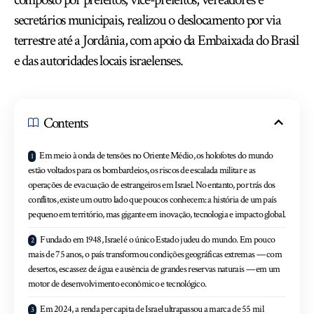
secretários municipais, realizou o deslocamento por via
terrestre até a Jordânia, com apoio da Embaixada do Brasil
e das autoridades locais israelenses.
Contents
Em meio à onda de tensões no Oriente Médio, os holofotes do mundo
estão voltados para os bombardeios, os riscos de escalada militar e as
operações de evacuação de estrangeiros em Israel. No entanto, por trás dos
conflitos, existe um outro lado que poucos conhecem: a história de um país
pequeno em território, mas gigante em inovação, tecnologia e impacto global.
Fundado em 1948, Israel é o único Estado judeu do mundo. Em pouco
mais de 75 anos, o país transformou condições geográficas extremas — com
desertos, escassez de água e ausência de grandes reservas naturais — em um
motor de desenvolvimento econômico e tecnológico.
Em 2024, a renda per capita de Israel ultrapassou a marca de 55 mil