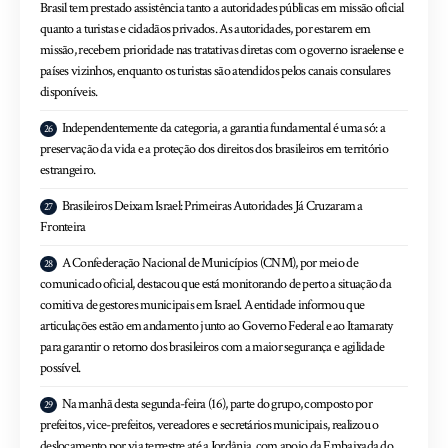
Brasil tem prestado assistência tanto a autoridades públicas em missão oficial
quanto a turistas e cidadãos privados. As autoridades, por estarem em
missão, recebem prioridade nas tratativas diretas com o governo israelense e
países vizinhos, enquanto os turistas são atendidos pelos canais consulares
disponíveis.
Independentemente da categoria, a garantia fundamental é uma só: a
preservação da vida e a proteção dos direitos dos brasileiros em território
estrangeiro.
Brasileiros Deixam Israel: Primeiras Autoridades Já Cruzaram a
Fronteira
A Confederação Nacional de Municípios (CNM), por meio de
comunicado oficial, destacou que está monitorando de perto a situação da
comitiva de gestores municipais em Israel. A entidade informou que
articulações estão em andamento junto ao Governo Federal e ao Itamaraty
para garantir o retorno dos brasileiros com a maior segurança e agilidade
possível.
Na manhã desta segunda-feira (16), parte do grupo, composto por
prefeitos, vice-prefeitos, vereadores e secretários municipais, realizou o
deslocamento por via terrestre até a Jordânia, com apoio da Embaixada do