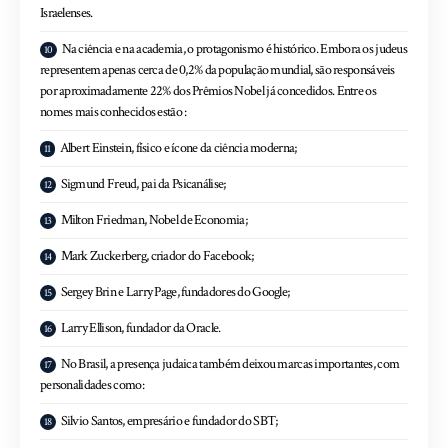
Israelenses.
Na ciência e na academia, o protagonismo é histórico. Embora os judeus
representem apenas cerca de 0,2% da população mundial, são responsáveis
por aproximadamente 22% dos Prêmios Nobel já concedidos. Entre os
nomes mais conhecidos estão :
Albert Einstein, físico e ícone da ciência moderna;
Sigmund Freud, pai da Psicanálise;
Milton Friedman, Nobel de Economia;
Mark Zuckerberg, criador do Facebook;
Sergey Brin e Larry Page, fundadores do Google;
Larry Ellison, fundador da Oracle.
No Brasil, a presença judaica também deixou marcas importantes, com
personalidades como:
Silvio Santos, empresário e fundador do SBT;