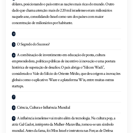
dólares, posicionando o país entre as nações mais ricas do mundo. Outro
dado que chama atenção: mais de 220 mil israelenses eram milionários
naquele ano, consolidando Israel como um dos países com maior
concentração de milionários por habitante.
O Segredo do Sucesso?
A combinação de investimento em educação de ponta, cultura
empreendedora, políticas públicas de incentivo à inovação e uma postura
histórica de superação de desafios. O país abriga o “Silicon Wadi”,
considerado o Vale do Silício do Oriente Médio, que deu origem a inovações
globais como o aplicativo Waze e a plataforma Wix, entre muitas outras
startups.
Ciência, Cultura e Influência Mundial
A influência israelense vai muito além da tecnologia. Na cultura pop, a
atriz Gal Gadot, intérprete da Mulher-Maravilha, tornou-se um símbolo
mundial. Antes da fama, foi Miss Israel e instrutora nas Forças de Defesa