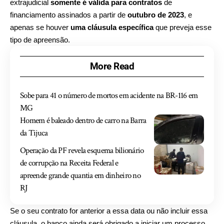
extrajudicial
somente é válida para contratos
de
financiamento assinados a partir de
outubro de 2023
, e
apenas se houver
uma cláusula específica
que preveja esse
tipo de apreensão.
More Read
Sobe para 41 o número de mortos em acidente na BR-116 em
MG
Homem é baleado dentro de carro na Barra
da Tijuca
Operação da PF revela esquema bilionário
de corrupção na Receita Federal e
apreende grande quantia em dinheiro no
RJ
Se o seu contrato for anterior a essa data ou não incluir essa
cláusula, o banco ainda será obrigado a iniciar um processo