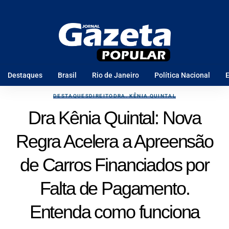
Destaques
Brasil
Rio de Janeiro
Política Nacional
E
DESTAQUES
DIREITO
DRA. KÊNIA QUINTAL
Dra Kênia Quintal: Nova
Regra Acelera a Apreensão
de Carros Financiados por
Falta de Pagamento.
Entenda como funciona