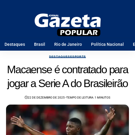
Destaques
Brasil
Rio de Janeiro
Política Nacional
E
DESTAQUES
ESPORTE
Macaense é contratado para
jogar a Serie A do Brasileirão
22 DE DEZEMBRO DE 2025
TEMPO DE LEITURA: 1 MINUTOS