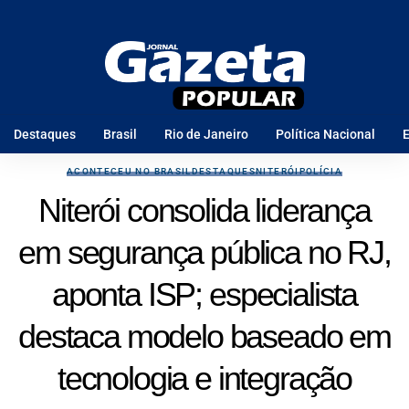
Destaques
Brasil
Rio de Janeiro
Política Nacional
E
ACONTECEU NO BRASIL
DESTAQUES
NITERÓI
POLÍCIA
Niterói consolida liderança
em segurança pública no RJ,
aponta ISP; especialista
destaca modelo baseado em
tecnologia e integração