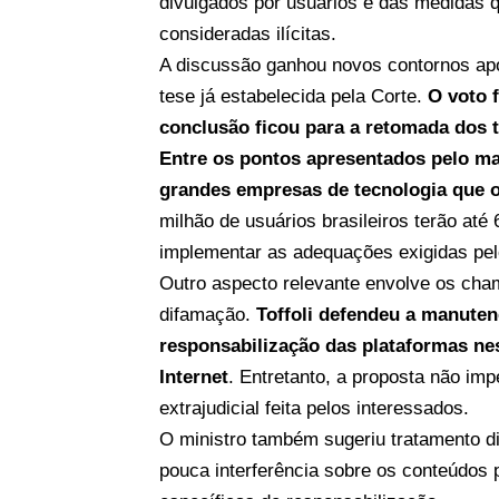
divulgados por usuários e das medidas
consideradas ilícitas.
A discussão ganhou novos contornos ap
tese já estabelecida pela Corte.
O voto f
conclusão ficou para a retomada dos 
Entre os pontos apresentados pelo ma
grandes empresas de tecnologia que 
milhão de usuários brasileiros terão até 
implementar as adequações exigidas pe
Outro aspecto relevante envolve os cham
difamação.
Toffoli defendeu a manuten
responsabilização das plataformas nes
Internet
. Entretanto, a proposta não im
extrajudicial feita pelos interessados.
O ministro também sugeriu tratamento d
pouca interferência sobre os conteúdos