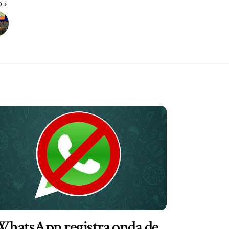
O
hatsApp registra onda de