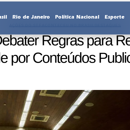
sil
Rio de Janeiro
Política Nacional
Esporte
AÇÕES DO STF
ACONTECEU NO BRASIL
DESTAQUES
Debater Regras para Re
e por Conteúdos Public