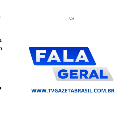
à
- ADS -
a
m
a