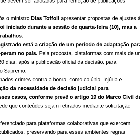
 que devem ser adotadas para remoção de publicações
ós o ministro
Dias Toffoli
apresentar propostas de ajustes 
oi iniciado durante a sessão de quarta-feira (10), mas a
trabalhos.
gistrado está a criação de um período de adaptação par
operam no país.
Pela proposta, plataformas com mais de u
60 dias, após a publicação oficial da decisão, para
lo Supremo.
ados crimes contra a honra, como calúnia, injúria e
ção da necessidade de decisão judicial para
ses casos, conforme prevê o artigo 19 do Marco Civil d
pede que conteúdos sejam retirados mediante solicitação
iferenciado para plataformas colaborativas que exercem
 publicados, preservando para esses ambientes regras