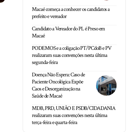
Macaé começa a conhecer os candidatos a
prefeito e vereador
Candidato a Vereador do PL é Preso em
Macaé
PODEMOS e a coligação PT/PCdoB e PV
realizaram suas convenções nesta última
segunda-feira
Doença Não Espera: Caso de
Paciente Oncológica Expõe
Caos e Desorganização na
Saúde de Macaé
MDB, PRD, UNIÃO E PSDB/CIDADANIA
realizaram suas convenções nesta última
terça-feira e quarta-feira