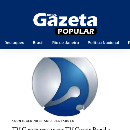
Destaques
Brasil
Rio de Janeiro
Política Nacional
E
ACONTECEU NO BRASIL
DESTAQUES
TV Gazeta passa a ser TV Gazeta Brasil e