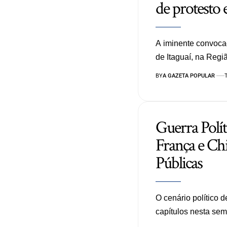
de protesto
A iminente convoca
de Itaguaí, na Reg
BY
A GAZETA POPULAR
Guerra Polí
França e C
Públicas
O cenário político
capítulos nesta s