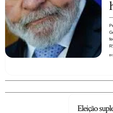
Pe
Ge
fe
R
BY
Eleição supl