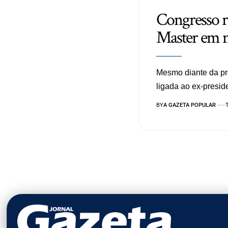
Congresso r
Master em me
Mesmo diante da pr
ligada ao ex-presi
BY
A GAZETA POPULAR