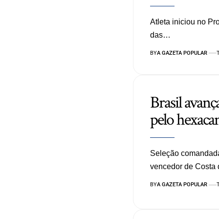
Atleta iniciou no P
das…
BY
A GAZETA POPULAR
Brasil avança
pelo hexac
Seleção comandada 
vencedor de Costa
BY
A GAZETA POPULAR