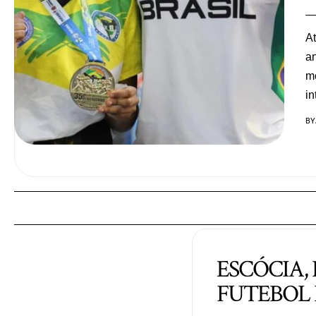
At
an
mo
in
BY
ESCÓCIA,
FUTEBOL 