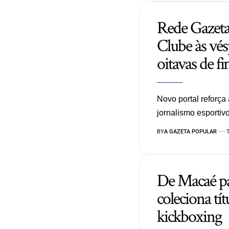
Rede Gazeta 
Clube às vésp
oitavas de 
Novo portal reforç
jornalismo esporti
BY
A GAZETA POPULAR
De Macaé pa
coleciona tí
kickboxing