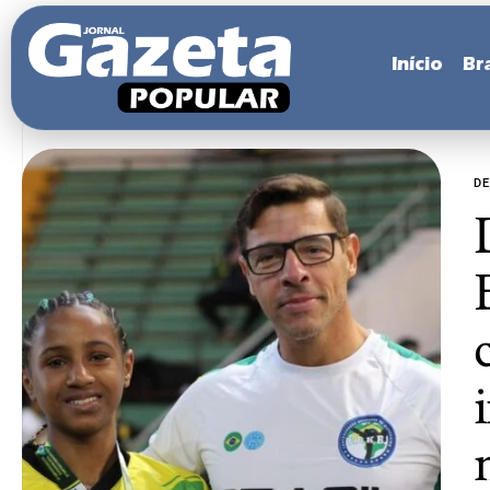
Início
Bra
D