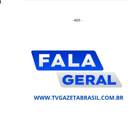
a
- ADS -