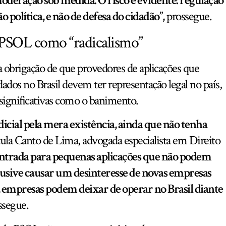
oderação sob medida. O risco é evidente: regulação
política, e não de defesa do cidadão”,
prossegue.
o PSOL como “radicalismo”
a obrigação de que provedores de aplicações que
os no Brasil devem ter representação legal no país,
 significativas como o banimento.
dicial pela mera existência, ainda que não tenha
ula Canto de Lima, advogada especialista em Direito
 entrada para pequenas aplicações que não podem
lusive causar um desinteresse de novas empresas
empresas podem deixar de operar no Brasil diante
ssegue.