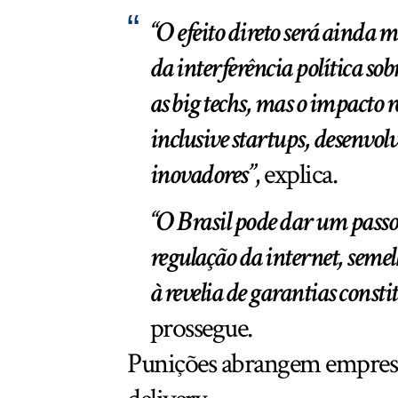
“O efeito direto será ainda m
da interferência política sob
as big techs, mas o impacto r
inclusive startups, desenvol
inovadores”
, explica.
“O Brasil pode dar um pass
regulação da internet, semel
à revelia de garantias const
prossegue.
Punições abrangem empresas