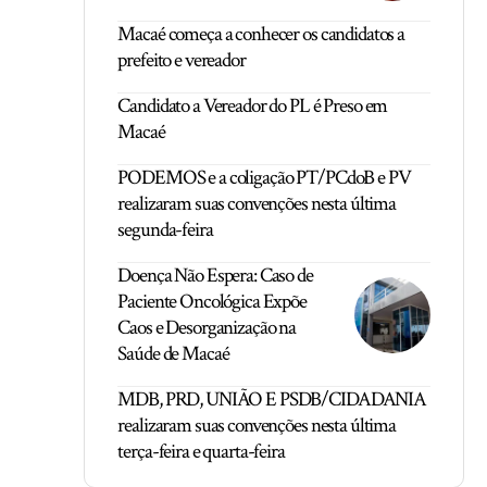
Macaé começa a conhecer os candidatos a
prefeito e vereador
Candidato a Vereador do PL é Preso em
Macaé
PODEMOS e a coligação PT/PCdoB e PV
realizaram suas convenções nesta última
segunda-feira
Doença Não Espera: Caso de
Paciente Oncológica Expõe
Caos e Desorganização na
Saúde de Macaé
MDB, PRD, UNIÃO E PSDB/CIDADANIA
realizaram suas convenções nesta última
terça-feira e quarta-feira