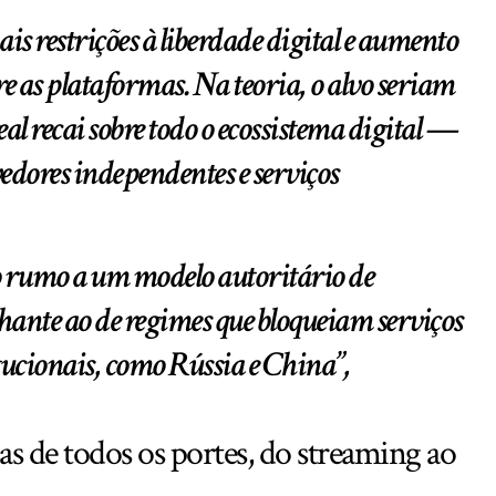
ais restrições à liberdade digital e aumento
re as plataformas. Na teoria, o alvo seriam
eal recai sobre todo o ecossistema digital —
vedores independentes e serviços
o rumo a um modelo autoritário de
hante ao de regimes que bloqueiam serviços
itucionais, como Rússia e China”,
 de todos os portes, do streaming ao