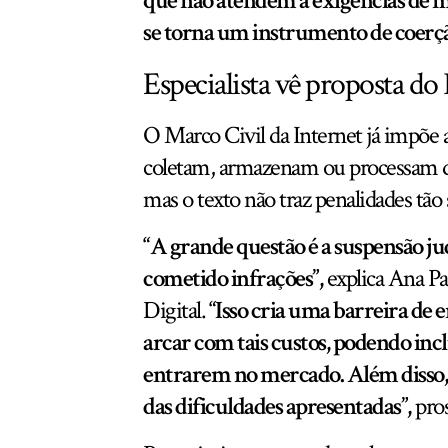
que não atendem a exigências de m
se torna um instrumento de coerção 
Especialista vê proposta d
O Marco Civil da Internet já impõe 
coletam, armazenam ou processam dad
mas o texto não traz penalidades tão
“A grande questão é a suspensão ju
cometido infrações”,
explica Ana Pa
Digital.
“Isso cria uma barreira de
arcar com tais custos, podendo inc
entrarem no mercado. Além disso, 
das dificuldades apresentadas”,
pro