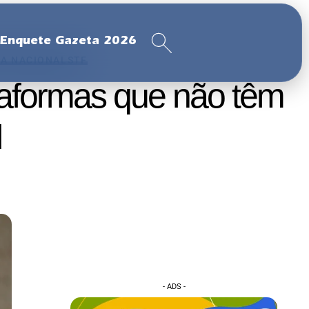
Enquete Gazeta 2026
CA NACIONAL
STF
taformas que não têm
l
- ADS -