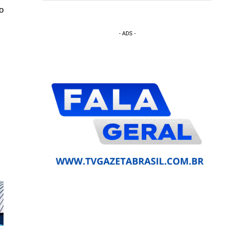
o
- ADS -