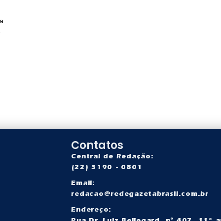
ra
e
Contatos
Central de Redação:
(22) 3190 - 0801
Email:
redacao@redegazetabrasil.com.br
a
Endereço: