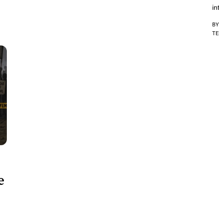
i
BY
TE
e