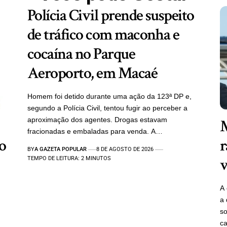
Polícia Civil prende suspeito
de tráfico com maconha e
cocaína no Parque
Aeroporto, em Macaé
Homem foi detido durante uma ação da 123ª DP e,
segundo a Polícia Civil, tentou fugir ao perceber a
aproximação dos agentes. Drogas estavam
M
fracionadas e embaladas para venda. A…
 o
r
BY
A GAZETA POPULAR
8 DE AGOSTO DE 2026
v
TEMPO DE LEITURA: 2 MINUTOS
A 
a 
so
ca