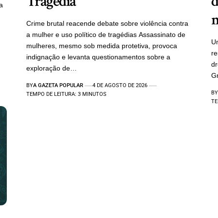
Tragédia
d
a
m
Crime brutal reacende debate sobre violência contra
a mulher e uso político de tragédias Assassinato de
Um
mulheres, mesmo sob medida protetiva, provoca
re
indignação e levanta questionamentos sobre a
d
exploração de…
Gr
BY
A GAZETA POPULAR
4 DE AGOSTO DE 2026
BY
TEMPO DE LEITURA: 3 MINUTOS
TE