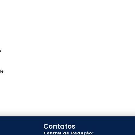
a
de
Contatos
Central de Redação: