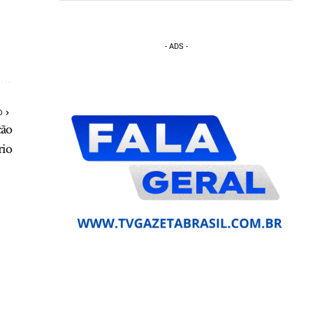
- ADS -
O
ção
rio