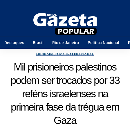
Destaques
Brasil
Rio de Janeiro
Política Nacional
E
MUNDO
POLÍTICA INTERNACIONAL
Mil prisioneiros palestinos
podem ser trocados por 33
reféns israelenses na
primeira fase da trégua em
Gaza