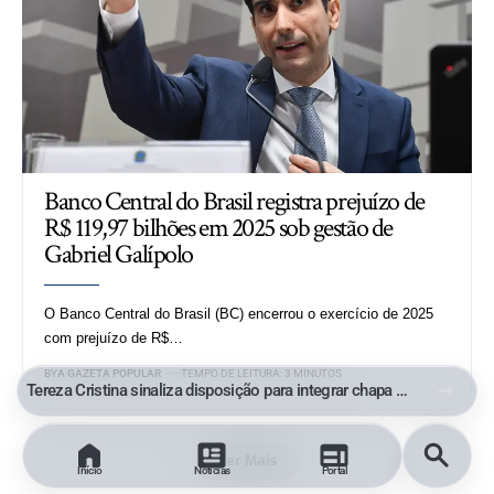
Banco Central do Brasil registra prejuízo de
R$ 119,97 bilhões em 2025 sob gestão de
Gabriel Galípolo
O Banco Central do Brasil (BC) encerrou o exercício de 2025
com prejuízo de R$…
BY
A GAZETA POPULAR
TEMPO DE LEITURA: 3 MINUTOS
STF autoriza inquérito para investigar filho de Lula por suspeita de tráfico de influência
Ver Mais
Início
Notícias
Portal