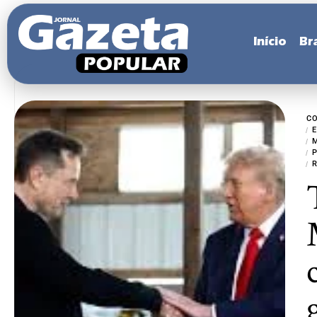
Início
Bra
C
R