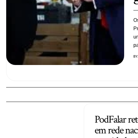
O
Pr
um
p
BY
PodFalar re
em rede naci