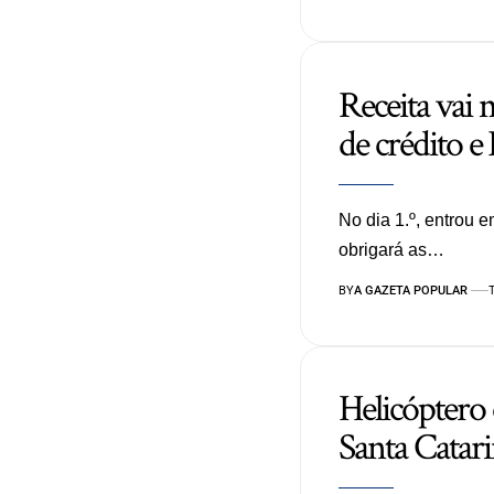
Receita vai
de crédito e
No dia 1.º, entrou 
obrigará as…
BY
A GAZETA POPULAR
Helicóptero 
Santa Catar