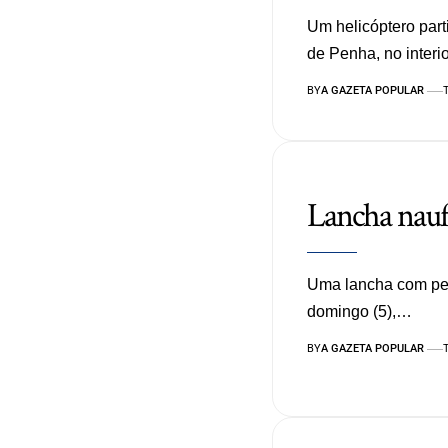
Um helicóptero part
de Penha, no inter
BY
A GAZETA POPULAR
Lancha nauf
Uma lancha com pel
domingo (5),…
BY
A GAZETA POPULAR