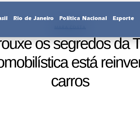
sil
Rio de Janeiro
Política Nacional
Esporte
MARA COSTA
ouxe os segredos da To
omobilística está reinv
carros