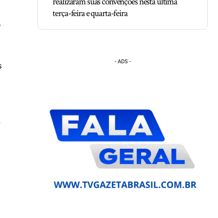
realizaram suas convenções nesta última
terça-feira e quarta-feira
e
- ADS -
s
a