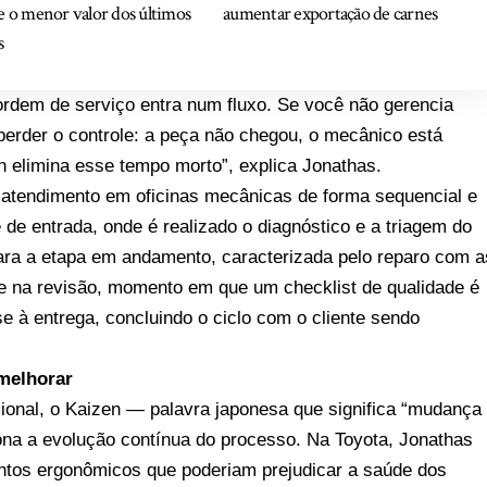
e o menor valor dos últimos
aumentar exportação de carnes
s
 ordem de serviço entra num fluxo. Se você não gerencia
perder o controle: a peça não chegou, o mecânico está
n elimina esse tempo morto”, explica Jonathas.
o atendimento em oficinas mecânicas de forma sequencial e
 de entrada, onde é realizado o diagnóstico e a triagem do
para a etapa em andamento, caracterizada pelo reparo com a
ste na revisão, momento em que um checklist de qualidade é
e à entrega, concluindo o ciclo com o cliente sendo
 melhorar
ional, o Kaizen — palavra japonesa que significa “mudança
iona a evolução contínua do processo. Na Toyota, Jonathas
entos ergonômicos que poderiam prejudicar a saúde dos