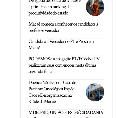
Delegacia de polícia de Macaé é
a primeira em ranking de
produtividade do estado
Macaé começa a conhecer os candidatos a
prefeito e vereador
Candidato a Vereador do PL é Preso em
Macaé
PODEMOS e a coligação PT/PCdoB e PV
realizaram suas convenções nesta última
segunda-feira
Doença Não Espera: Caso de
Paciente Oncológica Expõe
Caos e Desorganização na
Saúde de Macaé
MDB, PRD, UNIÃO E PSDB/CIDADANIA