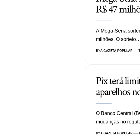
R$ 47 milhõ
A Mega-Sena sortei
milhões. O sorteio
BY
A GAZETA POPULAR
Pix terá lim
aparelhos n
O Banco Central (BC
mudanças no regul
BY
A GAZETA POPULAR