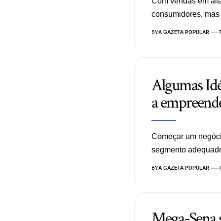
Com vendas em alta
consumidores, mas
BY
A GAZETA POPULAR
Algumas Idé
a empreende
Começar um negócio
segmento adequad
BY
A GAZETA POPULAR
Mega-Sena s