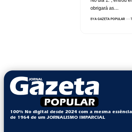
No dia 1.º, entrou 
obrigará as…
BY
A GAZETA POPULAR
100% No digital desde 2024 com a mesma essênci
de 1964 de um JORNALISMO IMPARCIAL