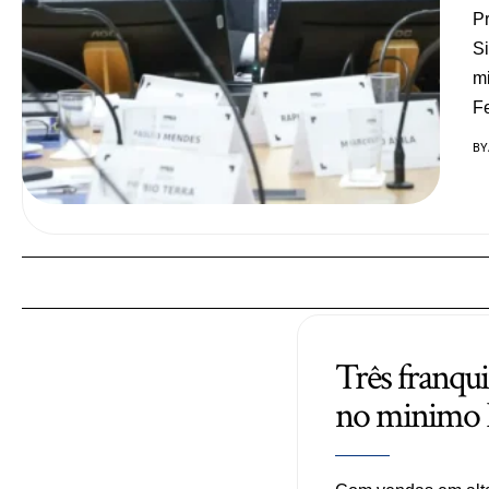
Pr
Si
mi
Fe
BY
Três franqui
no minimo R