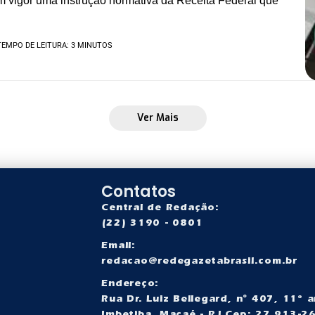
em vigor uma instrução normativa da Receita Federal que
TEMPO DE LEITURA: 3 MINUTOS
Ver Mais
Contatos
Central de Redação:
(22) 3190 - 0801
Email:
redacao@redegazetabrasil.com.br
a
Endereço:
Rua Dr. Luiz Bellegard, nº 407, 11° a